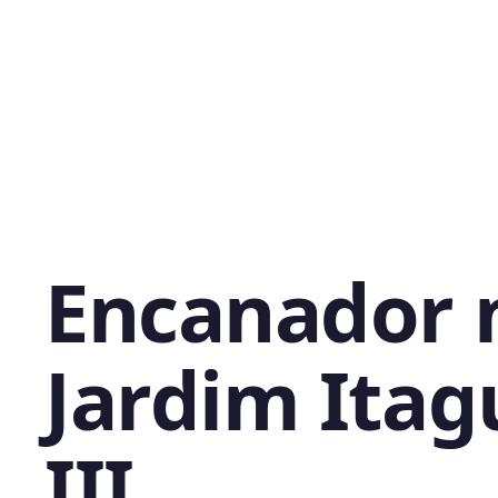
Encanador 
Jardim Ita
III,