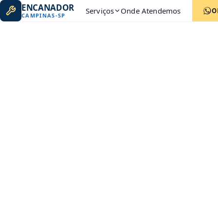
ENCANADOR
Serviços
Onde Atendemos
O
CAMPINAS
-
SP