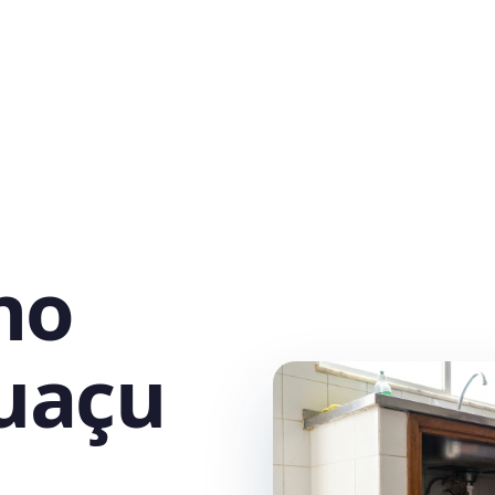
no
guaçu