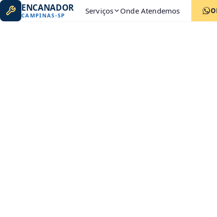
ENCANADOR
Serviços
Onde Atendemos
O
CAMPINAS
-
SP