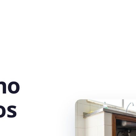
no
os