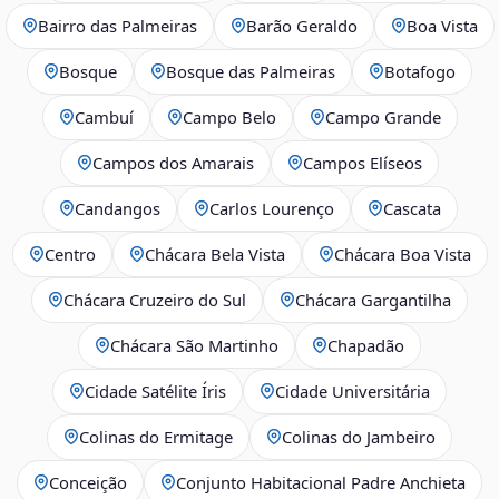
Bairro das Palmeiras
Barão Geraldo
Boa Vista
Bosque
Bosque das Palmeiras
Botafogo
Cambuí
Campo Belo
Campo Grande
Campos dos Amarais
Campos Elíseos
Candangos
Carlos Lourenço
Cascata
Centro
Chácara Bela Vista
Chácara Boa Vista
Chácara Cruzeiro do Sul
Chácara Gargantilha
Chácara São Martinho
Chapadão
Cidade Satélite Íris
Cidade Universitária
Colinas do Ermitage
Colinas do Jambeiro
Conceição
Conjunto Habitacional Padre Anchieta