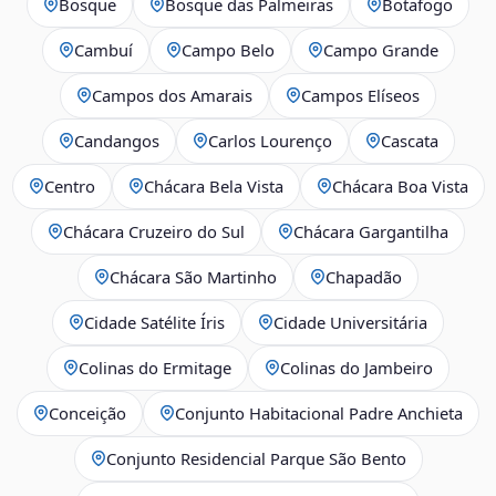
Bosque
Bosque das Palmeiras
Botafogo
Cambuí
Campo Belo
Campo Grande
Campos dos Amarais
Campos Elíseos
Candangos
Carlos Lourenço
Cascata
Centro
Chácara Bela Vista
Chácara Boa Vista
Chácara Cruzeiro do Sul
Chácara Gargantilha
Chácara São Martinho
Chapadão
Cidade Satélite Íris
Cidade Universitária
Colinas do Ermitage
Colinas do Jambeiro
Conceição
Conjunto Habitacional Padre Anchieta
Conjunto Residencial Parque São Bento