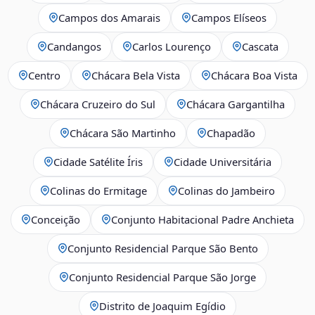
Campos dos Amarais
Campos Elíseos
Candangos
Carlos Lourenço
Cascata
Centro
Chácara Bela Vista
Chácara Boa Vista
Chácara Cruzeiro do Sul
Chácara Gargantilha
Chácara São Martinho
Chapadão
Cidade Satélite Íris
Cidade Universitária
Colinas do Ermitage
Colinas do Jambeiro
Conceição
Conjunto Habitacional Padre Anchieta
Conjunto Residencial Parque São Bento
Conjunto Residencial Parque São Jorge
Distrito de Joaquim Egídio