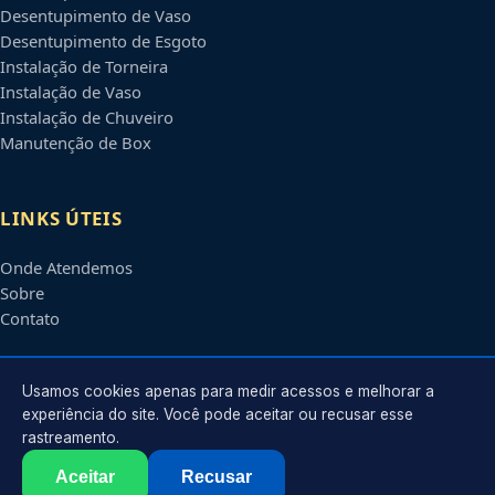
Desentupimento de Vaso
Desentupimento de Esgoto
Instalação de Torneira
Instalação de Vaso
Instalação de Chuveiro
Manutenção de Box
LINKS ÚTEIS
Onde Atendemos
Sobre
Contato
CONTATO
Usamos cookies apenas para medir acessos e melhorar a
experiência do site. Você pode aceitar ou recusar esse
rastreamento.
Atendimento em
Campinas
-
SP
e regiões parceiras
contato@encanadorescampinas.com.br
Aceitar
Recusar
©
2026
Encanador em
Campinas
-
SP
. Todos os direitos reservados.