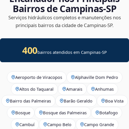
Bairros de Campinas‑SP
Serviços hidráulicos completos e manutenções nos
principais bairros da cidade de Campinas‑SP.
400
bairros atendidos em Campinas-SP
Aeroporto de Viracopos
Alphaville Dom Pedro
Altos do Taquaral
Amarais
Anhumas
Bairro das Palmeiras
Barão Geraldo
Boa Vista
Bosque
Bosque das Palmeiras
Botafogo
Cambuí
Campo Belo
Campo Grande