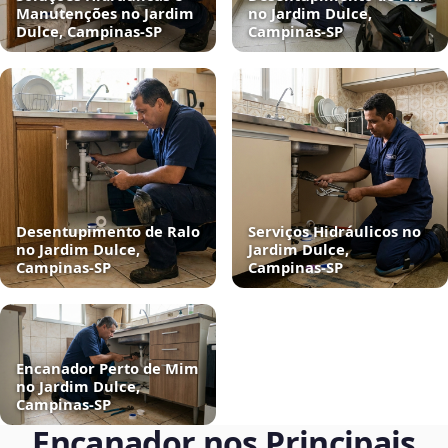
Manutenções no Jardim
no Jardim Dulce,
Dulce, Campinas‑SP
Campinas‑SP
Desentupimento de Ralo
Serviços Hidráulicos no
no Jardim Dulce,
Jardim Dulce,
Campinas‑SP
Campinas‑SP
Encanador Perto de Mim
no Jardim Dulce,
Campinas‑SP
Encanador nos Principais