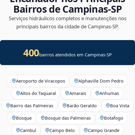
Bairros de Campinas‑SP
Serviços hidráulicos completos e manutenções nos
principais bairros da cidade de Campinas‑SP.
400
bairros atendidos em Campinas-SP
Aeroporto de Viracopos
Alphaville Dom Pedro
Altos do Taquaral
Amarais
Anhumas
Bairro das Palmeiras
Barão Geraldo
Boa Vista
Bosque
Bosque das Palmeiras
Botafogo
Cambuí
Campo Belo
Campo Grande