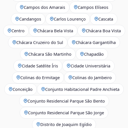
Campos dos Amarais
Campos Elíseos
Candangos
Carlos Lourenço
Cascata
Centro
Chácara Bela Vista
Chácara Boa Vista
Chácara Cruzeiro do Sul
Chácara Gargantilha
Chácara São Martinho
Chapadão
Cidade Satélite Íris
Cidade Universitária
Colinas do Ermitage
Colinas do Jambeiro
Conceição
Conjunto Habitacional Padre Anchieta
Conjunto Residencial Parque São Bento
Conjunto Residencial Parque São Jorge
Distrito de Joaquim Egídio