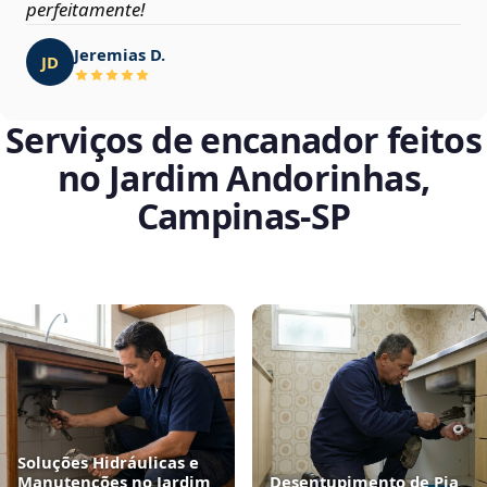
perfeitamente!
Jeremias D.
JD
Serviços de encanador feitos
no Jardim Andorinhas,
Campinas‑SP
Soluções Hidráulicas e
Manutenções no Jardim
Desentupimento de Pia