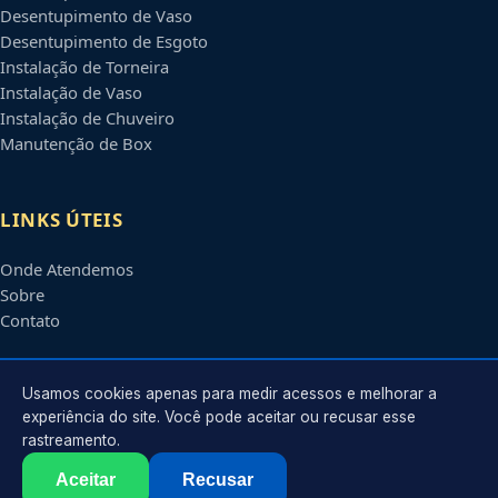
Desentupimento de Vaso
Desentupimento de Esgoto
Instalação de Torneira
Instalação de Vaso
Instalação de Chuveiro
Manutenção de Box
LINKS ÚTEIS
Onde Atendemos
Sobre
Contato
CONTATO
Usamos cookies apenas para medir acessos e melhorar a
experiência do site. Você pode aceitar ou recusar esse
rastreamento.
Atendimento em
Campinas
-
SP
e regiões parceiras
contato@encanadorescampinas.com.br
Aceitar
Recusar
©
2026
Encanador em
Campinas
-
SP
. Todos os direitos reservados.