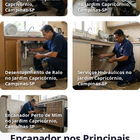
Capricórnio,
no Jardim Capricórnio,
Campinas‑SP
Campinas‑SP
Desentupimento de Ralo
Serviços Hidráulicos no
no Jardim Capricórnio,
Jardim Capricórnio,
Campinas‑SP
Campinas‑SP
Encanador Perto de Mim
no Jardim Capricórnio,
Campinas‑SP
Encanador nos Principais