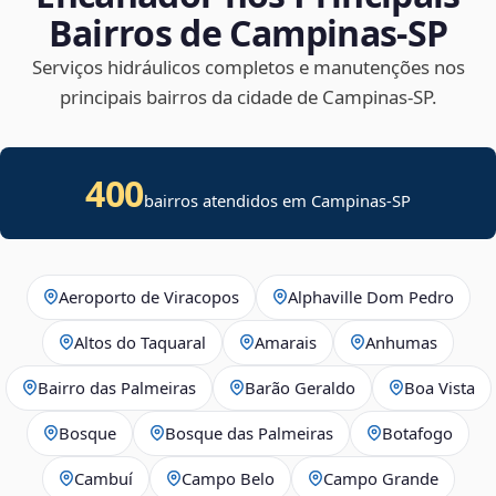
Bairros de Campinas‑SP
Serviços hidráulicos completos e manutenções nos
principais bairros da cidade de Campinas‑SP.
400
bairros atendidos em Campinas-SP
Aeroporto de Viracopos
Alphaville Dom Pedro
Altos do Taquaral
Amarais
Anhumas
Bairro das Palmeiras
Barão Geraldo
Boa Vista
Bosque
Bosque das Palmeiras
Botafogo
Cambuí
Campo Belo
Campo Grande