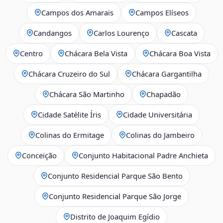
Campos dos Amarais
Campos Elíseos
Candangos
Carlos Lourenço
Cascata
Centro
Chácara Bela Vista
Chácara Boa Vista
Chácara Cruzeiro do Sul
Chácara Gargantilha
Chácara São Martinho
Chapadão
Cidade Satélite Íris
Cidade Universitária
Colinas do Ermitage
Colinas do Jambeiro
Conceição
Conjunto Habitacional Padre Anchieta
Conjunto Residencial Parque São Bento
Conjunto Residencial Parque São Jorge
Distrito de Joaquim Egídio