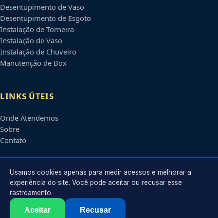
Desentupimento de Vaso
Desentupimento de Esgoto
Instalação de Torneira
Instalação de Vaso
Instalação de Chuveiro
Manutenção de Box
LINKS ÚTEIS
Onde Atendemos
Sobre
Contato
CONTATO
Usamos cookies apenas para medir acessos e melhorar a
experiência do site. Você pode aceitar ou recusar esse
rastreamento.
Atendimento em
Campinas
-
SP
e regiões parceiras
contato@encanadorescampinas.com.br
Aceitar
Recusar
©
2026
Encanador em
Campinas
-
SP
. Todos os direitos reservados.