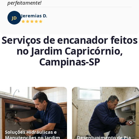
perfeitamente!
Jeremias D.
JD
Serviços de encanador feitos
no Jardim Capricórnio,
Campinas‑SP
Soluções Hidráulicas e
Manutenções no Jardim
Desentupimento de Pia