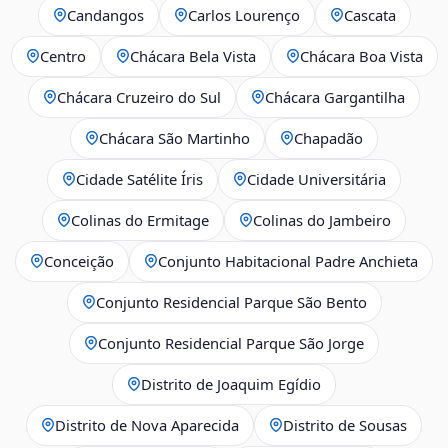
Candangos
Carlos Lourenço
Cascata
Centro
Chácara Bela Vista
Chácara Boa Vista
Chácara Cruzeiro do Sul
Chácara Gargantilha
Chácara São Martinho
Chapadão
Cidade Satélite Íris
Cidade Universitária
Colinas do Ermitage
Colinas do Jambeiro
Conceição
Conjunto Habitacional Padre Anchieta
Conjunto Residencial Parque São Bento
Conjunto Residencial Parque São Jorge
Distrito de Joaquim Egídio
Distrito de Nova Aparecida
Distrito de Sousas