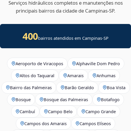
Serviços hidráulicos completos e manutenções nos
principais bairros da cidade de Campinas‑SP.
400
bairros atendidos em Campinas-SP
Aeroporto de Viracopos
Alphaville Dom Pedro
Altos do Taquaral
Amarais
Anhumas
Bairro das Palmeiras
Barão Geraldo
Boa Vista
Bosque
Bosque das Palmeiras
Botafogo
Cambuí
Campo Belo
Campo Grande
Campos dos Amarais
Campos Elíseos