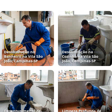
Desobstrução no
Desobstrução na
Banheiro na Vila São
Cozinha na Vila São
João, Campinas‑SP
João, Campinas‑SP
Desentupimento de
Limpeza Profunda de