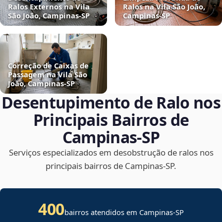
Ralos Externos na Vila
Ralos na Vila São João,
São João, Campinas‑SP
Campinas‑SP
Correção de Caixas de
Passagem na Vila São
João, Campinas‑SP
Desentupimento de Ralo nos
Principais Bairros de
Campinas‑SP
Serviços especializados em desobstrução de ralos nos
principais bairros de Campinas‑SP.
400
bairros atendidos em Campinas-SP