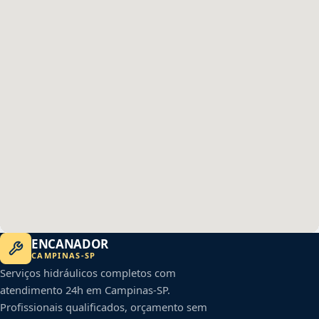
ENCANADOR
CAMPINAS
-
SP
Serviços hidráulicos completos com
atendimento 24h em
Campinas
-
SP
.
Profissionais qualificados, orçamento sem