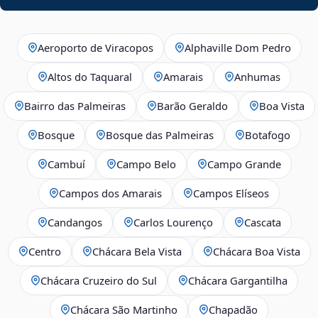
Aeroporto de Viracopos
Alphaville Dom Pedro
Altos do Taquaral
Amarais
Anhumas
Bairro das Palmeiras
Barão Geraldo
Boa Vista
Bosque
Bosque das Palmeiras
Botafogo
Cambuí
Campo Belo
Campo Grande
Campos dos Amarais
Campos Elíseos
Candangos
Carlos Lourenço
Cascata
Centro
Chácara Bela Vista
Chácara Boa Vista
Chácara Cruzeiro do Sul
Chácara Gargantilha
Chácara São Martinho
Chapadão