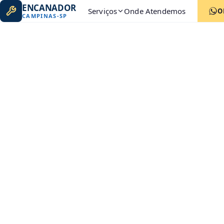
ENCANADOR
Serviços
Onde Atendemos
O
CAMPINAS
-
SP