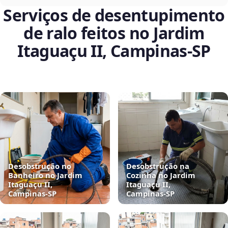
Serviços de desentupimento
de ralo feitos no Jardim
Itaguaçu II, Campinas‑SP
Desobstrução no
Desobstrução na
Banheiro no Jardim
Cozinha no Jardim
Itaguaçu II,
Itaguaçu II,
Campinas‑SP
Campinas‑SP