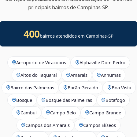
principais bairros de Campinas‑SP.
400
bairros atendidos em Campinas-SP
Aeroporto de Viracopos
Alphaville Dom Pedro
Altos do Taquaral
Amarais
Anhumas
Bairro das Palmeiras
Barão Geraldo
Boa Vista
Bosque
Bosque das Palmeiras
Botafogo
Cambuí
Campo Belo
Campo Grande
Campos dos Amarais
Campos Elíseos