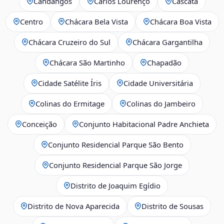
Candangos
Carlos Lourenço
Cascata
Centro
Chácara Bela Vista
Chácara Boa Vista
Chácara Cruzeiro do Sul
Chácara Gargantilha
Chácara São Martinho
Chapadão
Cidade Satélite Íris
Cidade Universitária
Colinas do Ermitage
Colinas do Jambeiro
Conceição
Conjunto Habitacional Padre Anchieta
Conjunto Residencial Parque São Bento
Conjunto Residencial Parque São Jorge
Distrito de Joaquim Egídio
Distrito de Nova Aparecida
Distrito de Sousas