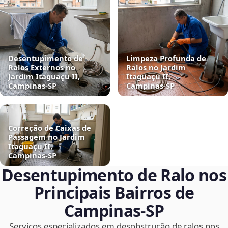
Desentupimento de
Limpeza Profunda de
Ralos Externos no
Ralos no Jardim
Jardim Itaguaçu II,
Itaguaçu II,
Campinas‑SP
Campinas‑SP
Correção de Caixas de
Passagem no Jardim
Itaguaçu II,
Campinas‑SP
Desentupimento de Ralo nos
Principais Bairros de
Campinas‑SP
Serviços especializados em desobstrução de ralos nos