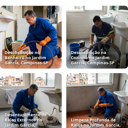
Desobstrução no
Desobstrução na
Banheiro no Jardim
Cozinha no Jardim
Garcia, Campinas‑SP
Garcia, Campinas‑SP
Desentupimento de
Ralos Externos no
Limpeza Profunda de
Jardim Garcia,
Ralos no Jardim Garcia,