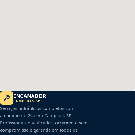
ENCANADOR
CAMPINAS
-
SP
Serviços hidráulicos completos com
atendimento 24h em
Campinas
-
SP
.
Profissionais qualificados, orçamento sem
compromisso e garantia em todos os