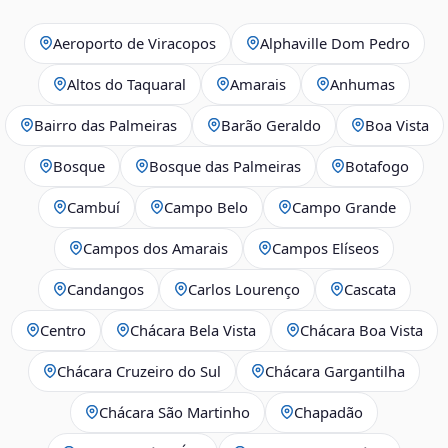
Aeroporto de Viracopos
Alphaville Dom Pedro
Altos do Taquaral
Amarais
Anhumas
Bairro das Palmeiras
Barão Geraldo
Boa Vista
Bosque
Bosque das Palmeiras
Botafogo
Cambuí
Campo Belo
Campo Grande
Campos dos Amarais
Campos Elíseos
Candangos
Carlos Lourenço
Cascata
Centro
Chácara Bela Vista
Chácara Boa Vista
Chácara Cruzeiro do Sul
Chácara Gargantilha
Chácara São Martinho
Chapadão