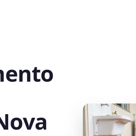
mento
 Nova