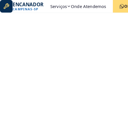
ENCANADOR
Serviços
Onde Atendemos
O
CAMPINAS
-
SP