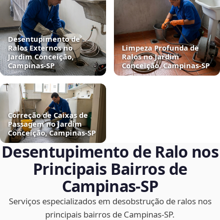
Desentupimento de
Ralos Externos no
Limpeza Profunda de
Jardim Conceição,
Ralos no Jardim
Campinas‑SP
Conceição, Campinas‑SP
Correção de Caixas de
Passagem no Jardim
Conceição, Campinas‑SP
Desentupimento de Ralo nos
Principais Bairros de
Campinas‑SP
Serviços especializados em desobstrução de ralos nos
principais bairros de Campinas‑SP.