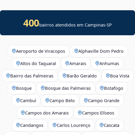
400
bairros atendidos em Campinas-SP
Aeroporto de Viracopos
Alphaville Dom Pedro
Altos do Taquaral
Amarais
Anhumas
Bairro das Palmeiras
Barão Geraldo
Boa Vista
Bosque
Bosque das Palmeiras
Botafogo
Cambuí
Campo Belo
Campo Grande
Campos dos Amarais
Campos Elíseos
Candangos
Carlos Lourenço
Cascata