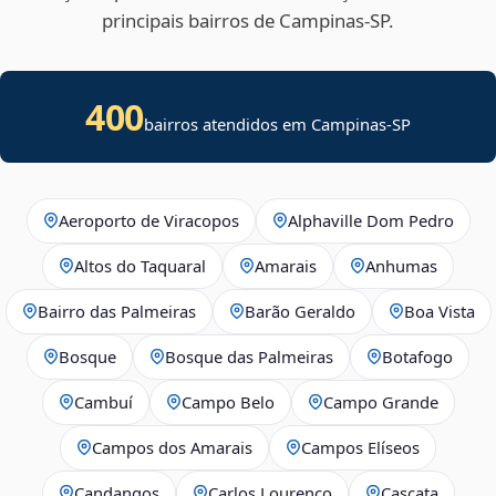
principais bairros de Campinas‑SP.
400
bairros atendidos em Campinas-SP
Aeroporto de Viracopos
Alphaville Dom Pedro
Altos do Taquaral
Amarais
Anhumas
Bairro das Palmeiras
Barão Geraldo
Boa Vista
Bosque
Bosque das Palmeiras
Botafogo
Cambuí
Campo Belo
Campo Grande
Campos dos Amarais
Campos Elíseos
Candangos
Carlos Lourenço
Cascata