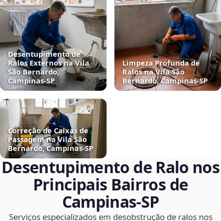
Desentupimento de
Ralos Externos na Vila
Limpeza Profunda de
São Bernardo,
Ralos na Vila São
Campinas‑SP
Bernardo, Campinas‑SP
Correção de Caixas de
Passagem na Vila São
Bernardo, Campinas‑SP
Desentupimento de Ralo nos
Principais Bairros de
Campinas‑SP
Serviços especializados em desobstrução de ralos nos