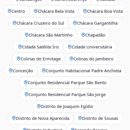
Centro
Chácara Bela Vista
Chácara Boa Vista
Chácara Cruzeiro do Sul
Chácara Gargantilha
Chácara São Martinho
Chapadão
Cidade Satélite Íris
Cidade Universitária
Colinas do Ermitage
Colinas do Jambeiro
Conceição
Conjunto Habitacional Padre Anchieta
Conjunto Residencial Parque São Bento
Conjunto Residencial Parque São Jorge
Distrito de Joaquim Egídio
Distrito de Nova Aparecida
Distrito de Sousas
Distrito Industrial
Fazenda Roseira