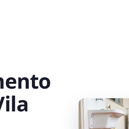
mento
ila