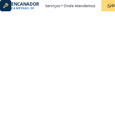
ENCANADOR
Serviços
Onde Atendemos
O
CAMPINAS
-
SP