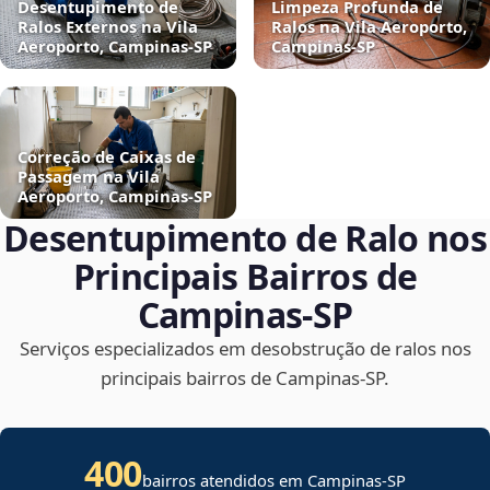
Desentupimento de
Limpeza Profunda de
Ralos Externos na Vila
Ralos na Vila Aeroporto,
Aeroporto, Campinas‑SP
Campinas‑SP
Correção de Caixas de
Passagem na Vila
Aeroporto, Campinas‑SP
Desentupimento de Ralo nos
Principais Bairros de
Campinas‑SP
Serviços especializados em desobstrução de ralos nos
principais bairros de Campinas‑SP.
400
bairros atendidos em Campinas-SP