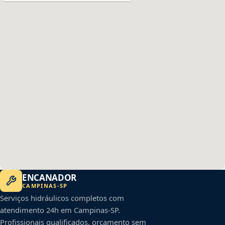
ENCANADOR
CAMPINAS
-
SP
Serviços hidráulicos completos com
atendimento 24h em
Campinas
-
SP
.
Profissionais qualificados, orçamento sem