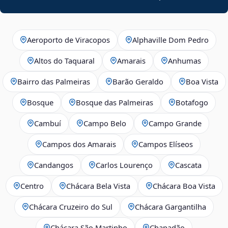
Aeroporto de Viracopos
Alphaville Dom Pedro
Altos do Taquaral
Amarais
Anhumas
Bairro das Palmeiras
Barão Geraldo
Boa Vista
Bosque
Bosque das Palmeiras
Botafogo
Cambuí
Campo Belo
Campo Grande
Campos dos Amarais
Campos Elíseos
Candangos
Carlos Lourenço
Cascata
Centro
Chácara Bela Vista
Chácara Boa Vista
Chácara Cruzeiro do Sul
Chácara Gargantilha
Chácara São Martinho
Chapadão