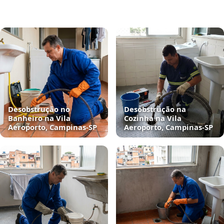
Desobstrução no
Desobstrução na
Banheiro na Vila
Cozinha na Vila
Aeroporto, Campinas‑SP
Aeroporto, Campinas‑SP