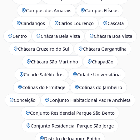
Campos dos Amarais
Campos Elíseos
Candangos
Carlos Lourenço
Cascata
Centro
Chácara Bela Vista
Chácara Boa Vista
Chácara Cruzeiro do Sul
Chácara Gargantilha
Chácara São Martinho
Chapadão
Cidade Satélite Íris
Cidade Universitária
Colinas do Ermitage
Colinas do Jambeiro
Conceição
Conjunto Habitacional Padre Anchieta
Conjunto Residencial Parque São Bento
Conjunto Residencial Parque São Jorge
Distrito de Joaquim Egídio