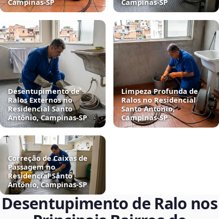
Campinas‑SP
Campinas‑SP
Desentupimento de
Limpeza Profunda de
Ralos Externos no
Ralos no Residencial
Residencial Santo
Santo Antônio,
Antônio, Campinas‑SP
Campinas‑SP
Correção de Caixas de
Passagem no
Residencial Santo
Antônio, Campinas‑SP
Desentupimento de Ralo nos