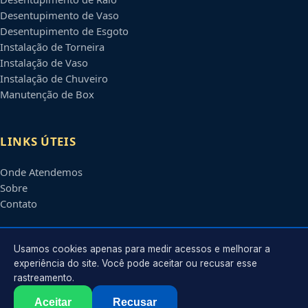
Desentupimento de Vaso
Desentupimento de Esgoto
Instalação de Torneira
Instalação de Vaso
Instalação de Chuveiro
Manutenção de Box
LINKS ÚTEIS
Onde Atendemos
Sobre
Contato
CONTATO
Usamos cookies apenas para medir acessos e melhorar a
experiência do site. Você pode aceitar ou recusar esse
rastreamento.
Atendimento em
Campinas
-
SP
e regiões parceiras
contato@encanadorescampinas.com.br
Aceitar
Recusar