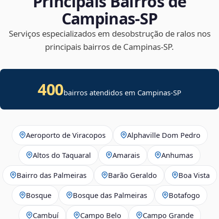
Principais Bairros de
Campinas‑SP
Serviços especializados em desobstrução de ralos nos
principais bairros de Campinas‑SP.
400
bairros atendidos em Campinas-SP
Aeroporto de Viracopos
Alphaville Dom Pedro
Altos do Taquaral
Amarais
Anhumas
Bairro das Palmeiras
Barão Geraldo
Boa Vista
Bosque
Bosque das Palmeiras
Botafogo
Cambuí
Campo Belo
Campo Grande