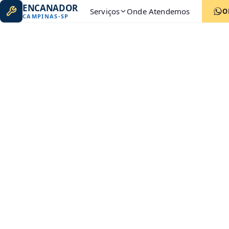
ENCANADOR
Serviços
Onde Atendemos
O
CAMPINAS
-
SP