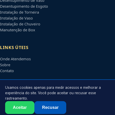
Desentupimento de Vaso
Desentupimento de Esgoto
Instalação de Torneira
Instalação de Vaso
Instalação de Chuveiro
Manutenção de Box
LINKS ÚTEIS
Onde Atendemos
Sobre
Contato
CONTATO
Usamos cookies apenas para medir acessos e melhorar a
experiência do site. Você pode aceitar ou recusar esse
rastreamento.
Atendimento em
Campinas
-
SP
e regiões parceiras
contato@encanadorescampinas.com.br
Aceitar
Recusar
©
2026
Encanador em
Campinas
-
SP
. Todos os direitos reservados.