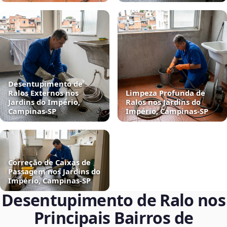
Desentupimento de
Ralos Externos nos
Limpeza Profunda de
Jardins do Império,
Ralos nos Jardins do
Campinas‑SP
Império, Campinas‑SP
Correção de Caixas de
Passagem nos Jardins do
Império, Campinas‑SP
Desentupimento de Ralo nos
Principais Bairros de