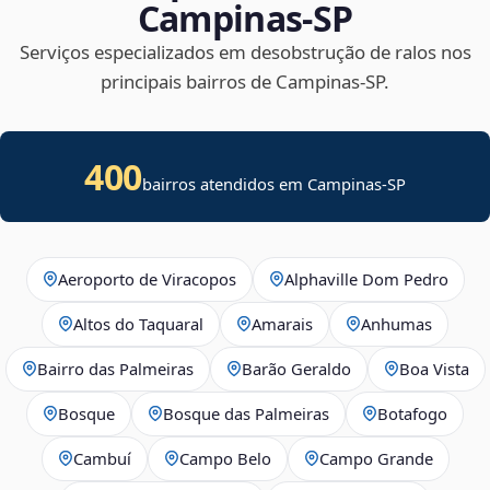
Campinas‑SP
Serviços especializados em desobstrução de ralos nos
principais bairros de Campinas‑SP.
400
bairros atendidos em Campinas-SP
Aeroporto de Viracopos
Alphaville Dom Pedro
Altos do Taquaral
Amarais
Anhumas
Bairro das Palmeiras
Barão Geraldo
Boa Vista
Bosque
Bosque das Palmeiras
Botafogo
Cambuí
Campo Belo
Campo Grande