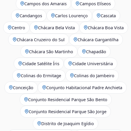
Campos dos Amarais
Campos Elíseos
Candangos
Carlos Lourenço
Cascata
Centro
Chácara Bela Vista
Chácara Boa Vista
Chácara Cruzeiro do Sul
Chácara Gargantilha
Chácara São Martinho
Chapadão
Cidade Satélite Íris
Cidade Universitária
Colinas do Ermitage
Colinas do Jambeiro
Conceição
Conjunto Habitacional Padre Anchieta
Conjunto Residencial Parque São Bento
Conjunto Residencial Parque São Jorge
Distrito de Joaquim Egídio