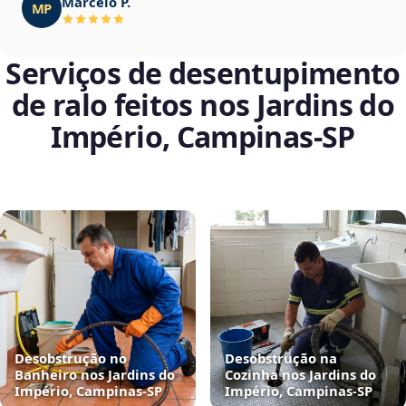
Marcelo P.
MP
Serviços de desentupimento
de ralo feitos nos Jardins do
Império, Campinas‑SP
Desobstrução no
Desobstrução na
Banheiro nos Jardins do
Cozinha nos Jardins do
Império, Campinas‑SP
Império, Campinas‑SP