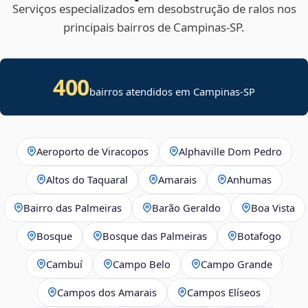
Serviços especializados em desobstrução de ralos nos
principais bairros de Campinas‑SP.
400
bairros atendidos em Campinas-SP
Aeroporto de Viracopos
Alphaville Dom Pedro
Altos do Taquaral
Amarais
Anhumas
Bairro das Palmeiras
Barão Geraldo
Boa Vista
Bosque
Bosque das Palmeiras
Botafogo
Cambuí
Campo Belo
Campo Grande
Campos dos Amarais
Campos Elíseos