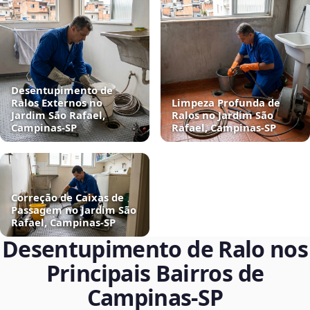
Desentupimento de
Ralos Externos no
Limpeza Profunda de
Jardim São Rafael,
Ralos no Jardim São
Campinas‑SP
Rafael, Campinas‑SP
Correção de Caixas de
Passagem no Jardim São
Rafael, Campinas‑SP
Desentupimento de Ralo nos
Principais Bairros de
Campinas‑SP