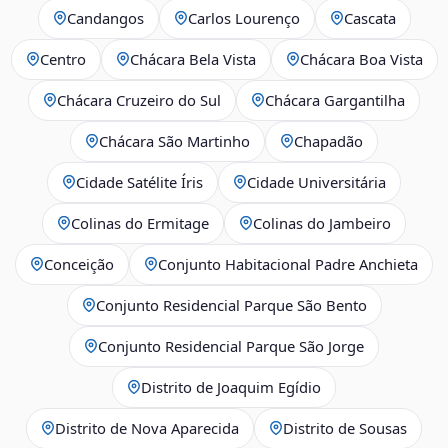
Candangos
Carlos Lourenço
Cascata
Centro
Chácara Bela Vista
Chácara Boa Vista
Chácara Cruzeiro do Sul
Chácara Gargantilha
Chácara São Martinho
Chapadão
Cidade Satélite Íris
Cidade Universitária
Colinas do Ermitage
Colinas do Jambeiro
Conceição
Conjunto Habitacional Padre Anchieta
Conjunto Residencial Parque São Bento
Conjunto Residencial Parque São Jorge
Distrito de Joaquim Egídio
Distrito de Nova Aparecida
Distrito de Sousas