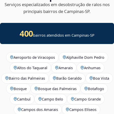
Serviços especializados em desobstrução de ralos nos
principais bairros de Campinas‑SP.
400
bairros atendidos em Campinas-SP
Aeroporto de Viracopos
Alphaville Dom Pedro
Altos do Taquaral
Amarais
Anhumas
Bairro das Palmeiras
Barão Geraldo
Boa Vista
Bosque
Bosque das Palmeiras
Botafogo
Cambuí
Campo Belo
Campo Grande
Campos dos Amarais
Campos Elíseos