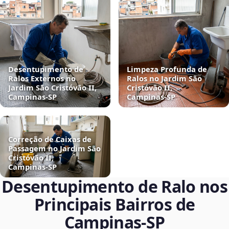
Desentupimento de
Limpeza Profunda de
Ralos Externos no
Ralos no Jardim São
Jardim São Cristóvão II,
Cristóvão II,
Campinas‑SP
Campinas‑SP
Correção de Caixas de
Passagem no Jardim São
Cristóvão II,
Campinas‑SP
Desentupimento de Ralo nos
Principais Bairros de
Campinas‑SP