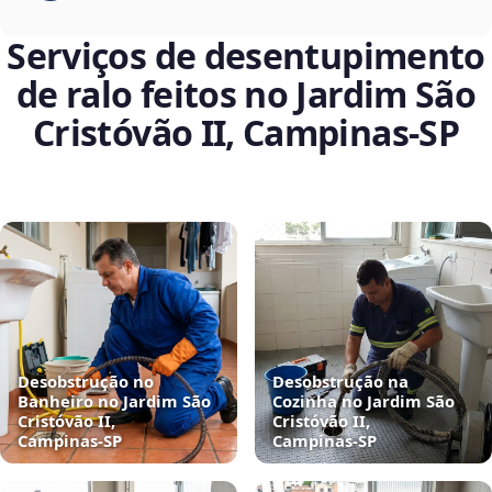
Serviços de desentupimento
de ralo feitos no Jardim São
Cristóvão II, Campinas‑SP
Desobstrução no
Desobstrução na
Banheiro no Jardim São
Cozinha no Jardim São
Cristóvão II,
Cristóvão II,
Campinas‑SP
Campinas‑SP