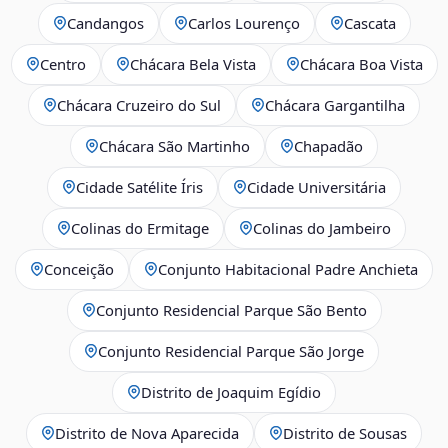
Candangos
Carlos Lourenço
Cascata
Centro
Chácara Bela Vista
Chácara Boa Vista
Chácara Cruzeiro do Sul
Chácara Gargantilha
Chácara São Martinho
Chapadão
Cidade Satélite Íris
Cidade Universitária
Colinas do Ermitage
Colinas do Jambeiro
Conceição
Conjunto Habitacional Padre Anchieta
Conjunto Residencial Parque São Bento
Conjunto Residencial Parque São Jorge
Distrito de Joaquim Egídio
Distrito de Nova Aparecida
Distrito de Sousas