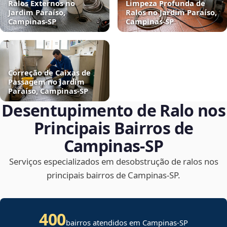
Ralos Externos no
Limpeza Profunda de
Jardim Paraíso,
Ralos no Jardim Paraíso,
Campinas‑SP
Campinas‑SP
Correção de Caixas de
Passagem no Jardim
Paraíso, Campinas‑SP
Desentupimento de Ralo nos
Principais Bairros de
Campinas‑SP
Serviços especializados em desobstrução de ralos nos
principais bairros de Campinas‑SP.
400
bairros atendidos em Campinas-SP