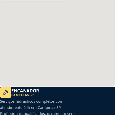
ENCANADOR
CAMPINAS
-
SP
Serviços hidráulicos completos com
atendimento 24h em
Campinas
-
SP
.
Profissionais qualificados, orçamento sem