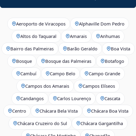
Aeroporto de Viracopos
Alphaville Dom Pedro
Altos do Taquaral
Amarais
Anhumas
Bairro das Palmeiras
Barão Geraldo
Boa Vista
Bosque
Bosque das Palmeiras
Botafogo
Cambuí
Campo Belo
Campo Grande
Campos dos Amarais
Campos Elíseos
Candangos
Carlos Lourenço
Cascata
Centro
Chácara Bela Vista
Chácara Boa Vista
Chácara Cruzeiro do Sul
Chácara Gargantilha
Chácara São Martinho
Chapadão