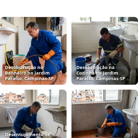
Desobstrução no
Desobstrução na
Banheiro no Jardim
Cozinha no Jardim
Paraíso, Campinas‑SP
Paraíso, Campinas‑SP
Desentupimento de