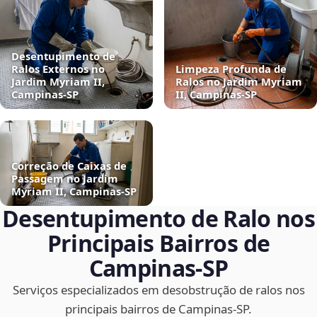
Desentupimento de
Ralos Externos no
Limpeza Profunda de
Jardim Myriam II,
Ralos no Jardim Myriam
Campinas‑SP
II, Campinas‑SP
Correção de Caixas de
Passagem no Jardim
Myriam II, Campinas‑SP
Desentupimento de Ralo nos
Principais Bairros de
Campinas‑SP
Serviços especializados em desobstrução de ralos nos
principais bairros de Campinas‑SP.