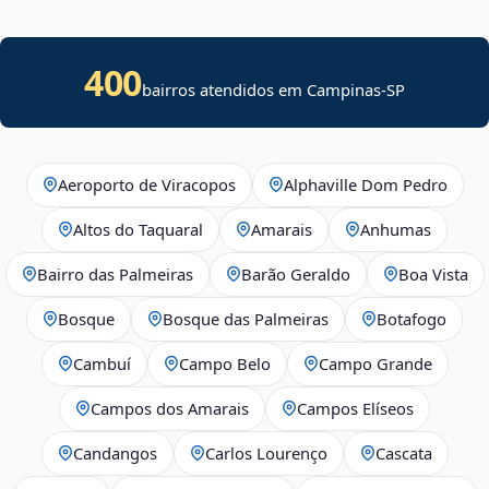
400
bairros atendidos em Campinas-SP
Aeroporto de Viracopos
Alphaville Dom Pedro
Altos do Taquaral
Amarais
Anhumas
Bairro das Palmeiras
Barão Geraldo
Boa Vista
Bosque
Bosque das Palmeiras
Botafogo
Cambuí
Campo Belo
Campo Grande
Campos dos Amarais
Campos Elíseos
Candangos
Carlos Lourenço
Cascata