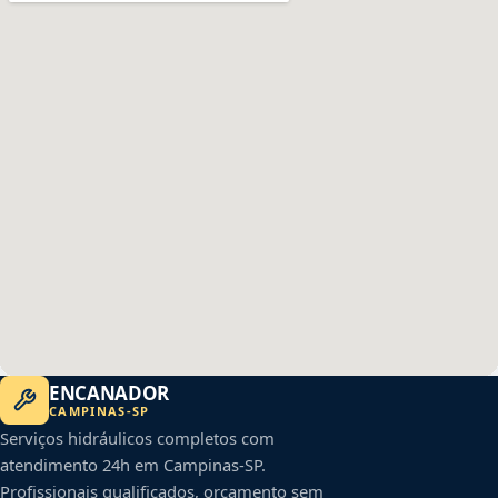
ENCANADOR
CAMPINAS
-
SP
Serviços hidráulicos completos com
atendimento 24h em
Campinas
-
SP
.
Profissionais qualificados, orçamento sem