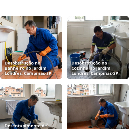
Desobstrução no
Desobstrução na
Banheiro no Jardim
Cozinha no Jardim
Londres, Campinas‑SP
Londres, Campinas‑SP
Desentupimento de