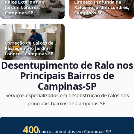
Ralos Externos no
Limpeza Profunda de
Jardim Londres,
Ralos no Jardim Londres,
Campinas‑SP
Campinas‑SP
Correção de Caixas de
Passagem no Jardim
Londres, Campinas‑SP
Desentupimento de Ralo nos
Principais Bairros de
Campinas‑SP
Serviços especializados em desobstrução de ralos nos
principais bairros de Campinas‑SP.
400
bairros atendidos em Campinas-SP