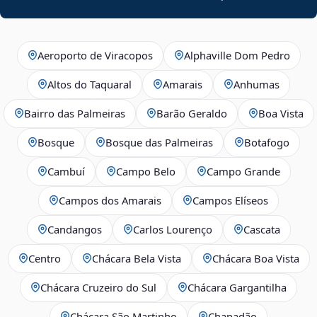
Aeroporto de Viracopos
Alphaville Dom Pedro
Altos do Taquaral
Amarais
Anhumas
Bairro das Palmeiras
Barão Geraldo
Boa Vista
Bosque
Bosque das Palmeiras
Botafogo
Cambuí
Campo Belo
Campo Grande
Campos dos Amarais
Campos Elíseos
Candangos
Carlos Lourenço
Cascata
Centro
Chácara Bela Vista
Chácara Boa Vista
Chácara Cruzeiro do Sul
Chácara Gargantilha
Chácara São Martinho
Chapadão