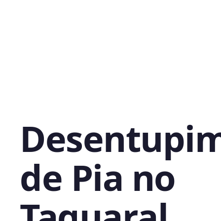
Desentupi
de Pia no
Taquaral,