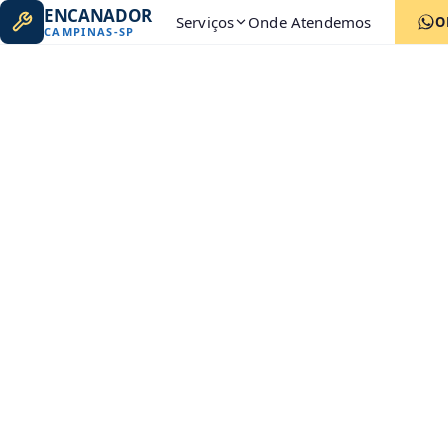
ENCANADOR
Serviços
Onde Atendemos
O
CAMPINAS
-
SP