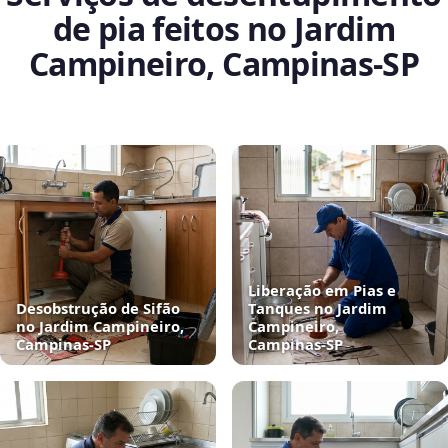
de pia feitos no Jardim
Campineiro, Campinas‑SP
Liberação em Pias e
Desobstrução de Sifão
Tanques no Jardim
no Jardim Campineiro,
Campineiro,
Campinas‑SP
Campinas‑SP