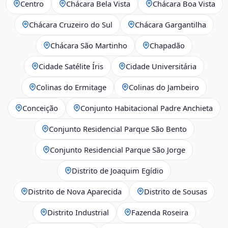
Centro
Chácara Bela Vista
Chácara Boa Vista
Chácara Cruzeiro do Sul
Chácara Gargantilha
Chácara São Martinho
Chapadão
Cidade Satélite Íris
Cidade Universitária
Colinas do Ermitage
Colinas do Jambeiro
Conceição
Conjunto Habitacional Padre Anchieta
Conjunto Residencial Parque São Bento
Conjunto Residencial Parque São Jorge
Distrito de Joaquim Egídio
Distrito de Nova Aparecida
Distrito de Sousas
Distrito Industrial
Fazenda Roseira