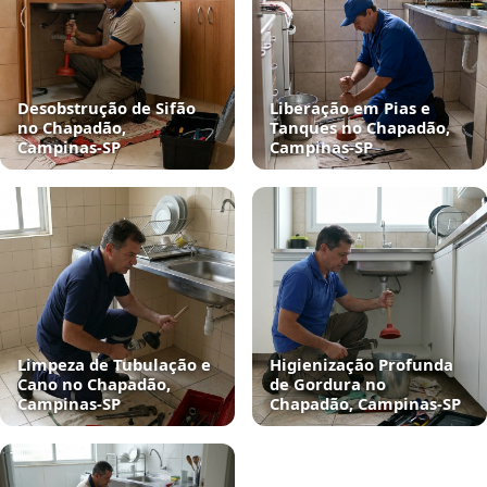
Desobstrução de Sifão
Liberação em Pias e
no Chapadão,
Tanques no Chapadão,
Campinas‑SP
Campinas‑SP
Limpeza de Tubulação e
Higienização Profunda
Cano no Chapadão,
de Gordura no
Campinas‑SP
Chapadão, Campinas‑SP