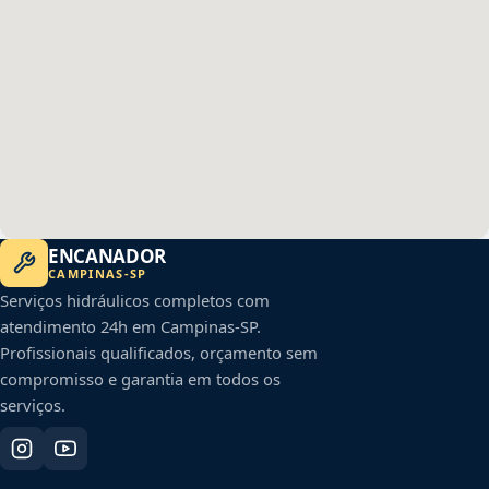
ENCANADOR
CAMPINAS
-
SP
Serviços hidráulicos completos com
atendimento 24h em
Campinas
-
SP
.
Profissionais qualificados, orçamento sem
compromisso e garantia em todos os
serviços.