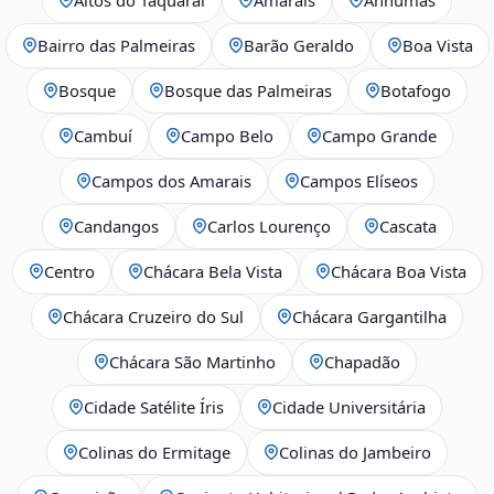
Bairro das Palmeiras
Barão Geraldo
Boa Vista
Bosque
Bosque das Palmeiras
Botafogo
Cambuí
Campo Belo
Campo Grande
Campos dos Amarais
Campos Elíseos
Candangos
Carlos Lourenço
Cascata
Centro
Chácara Bela Vista
Chácara Boa Vista
Chácara Cruzeiro do Sul
Chácara Gargantilha
Chácara São Martinho
Chapadão
Cidade Satélite Íris
Cidade Universitária
Colinas do Ermitage
Colinas do Jambeiro