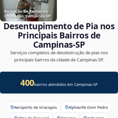
Remoção de Restos no
Chapadão, Campinas‑SP
Desentupimento de Pia nos
Principais Bairros de
Campinas‑SP
Serviços completos de desobstrução de pias nos
principais bairros da cidade de Campinas‑SP.
400
bairros atendidos em Campinas-SP
Aeroporto de Viracopos
Alphaville Dom Pedro
Altos do Taquaral
Amarais
Anhumas