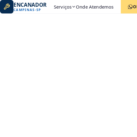
ENCANADOR
Serviços
Onde Atendemos
O
CAMPINAS
-
SP