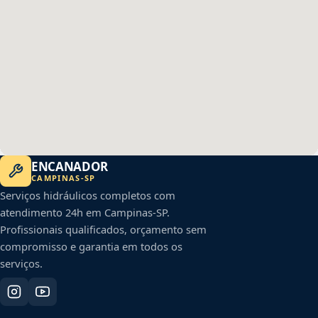
ENCANADOR
CAMPINAS
-
SP
Serviços hidráulicos completos com
atendimento 24h em
Campinas
-
SP
.
Profissionais qualificados, orçamento sem
compromisso e garantia em todos os
serviços.