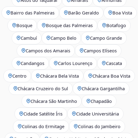
Bairro das Palmeiras
Barão Geraldo
Boa Vista
Bosque
Bosque das Palmeiras
Botafogo
Cambuí
Campo Belo
Campo Grande
Campos dos Amarais
Campos Elíseos
Candangos
Carlos Lourenço
Cascata
Centro
Chácara Bela Vista
Chácara Boa Vista
Chácara Cruzeiro do Sul
Chácara Gargantilha
Chácara São Martinho
Chapadão
Cidade Satélite Íris
Cidade Universitária
Colinas do Ermitage
Colinas do Jambeiro