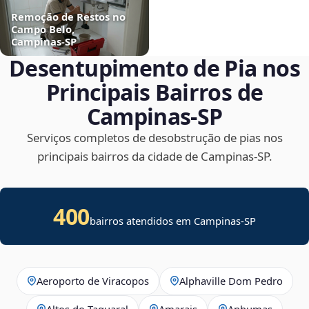
Remoção de Restos no
Campo Belo,
Campinas‑SP
Desentupimento de Pia nos
Principais Bairros de
Campinas‑SP
Serviços completos de desobstrução de pias nos
principais bairros da cidade de Campinas‑SP.
400
bairros atendidos em Campinas-SP
Aeroporto de Viracopos
Alphaville Dom Pedro
Altos do Taquaral
Amarais
Anhumas