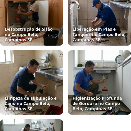
Desobstrução de Sifão
Liberação em Pias e
no Campo Belo,
Tanques no Campo Belo,
Campinas‑SP
Campinas‑SP
Limpeza de Tubulação e
Higienização Profunda
Cano no Campo Belo,
de Gordura no Campo
Campinas‑SP
Belo, Campinas‑SP