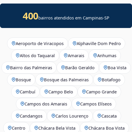
400
bairros atendidos em Campinas-SP
Aeroporto de Viracopos
Alphaville Dom Pedro
Altos do Taquaral
Amarais
Anhumas
Bairro das Palmeiras
Barão Geraldo
Boa Vista
Bosque
Bosque das Palmeiras
Botafogo
Cambuí
Campo Belo
Campo Grande
Campos dos Amarais
Campos Elíseos
Candangos
Carlos Lourenço
Cascata
Centro
Chácara Bela Vista
Chácara Boa Vista