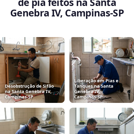
de pia feitos na Santa
Genebra IV, Campinas‑SP
Liberação em Pias e
Desobstrução de Sifão
Tanques na Santa
na Santa Genebra IV,
Genebra IV,
Campinas‑SP
Campinas‑SP