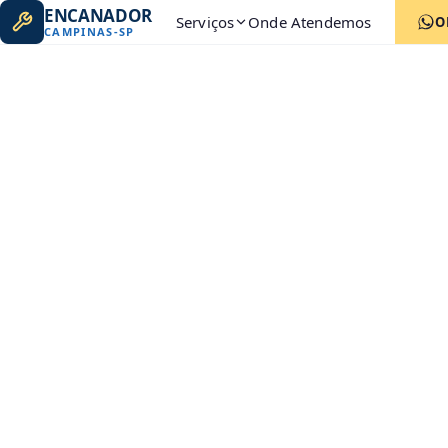
ENCANADOR
Serviços
Onde Atendemos
O
CAMPINAS
-
SP