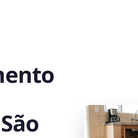
mento
 São