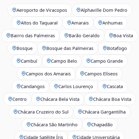
Aeroporto de Viracopos
Alphaville Dom Pedro
Altos do Taquaral
Amarais
Anhumas
Bairro das Palmeiras
Barão Geraldo
Boa Vista
Bosque
Bosque das Palmeiras
Botafogo
Cambuí
Campo Belo
Campo Grande
Campos dos Amarais
Campos Elíseos
Candangos
Carlos Lourenço
Cascata
Centro
Chácara Bela Vista
Chácara Boa Vista
Chácara Cruzeiro do Sul
Chácara Gargantilha
Chácara São Martinho
Chapadão
Cidade Satélite Íris
Cidade Universitária