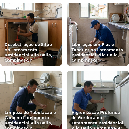
Desobstrução de Sifão
Liberação em Pias e
no Loteamento
Tanques no Loteamento
Residencial Vila Bella,
Residencial Vila Bella,
Campinas‑SP
Campinas‑SP
Limpeza de Tubulação e
Higienização Profunda
Cano no Loteamento
de Gordura no
Residencial Vila Bella,
Loteamento Residencial
Campinas‑SP
Vila Bella, Campinas‑SP