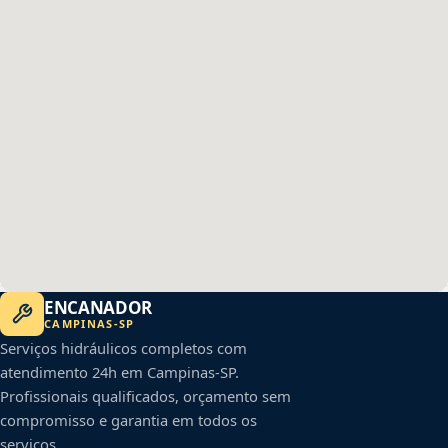
ENCANADOR
CAMPINAS
-
SP
Serviços hidráulicos completos com
atendimento 24h em
Campinas
-
SP
.
Profissionais qualificados, orçamento sem
compromisso e garantia em todos os
serviços.