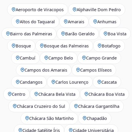
Aeroporto de Viracopos
Alphaville Dom Pedro
Altos do Taquaral
Amarais
Anhumas
Bairro das Palmeiras
Barão Geraldo
Boa Vista
Bosque
Bosque das Palmeiras
Botafogo
Cambuí
Campo Belo
Campo Grande
Campos dos Amarais
Campos Elíseos
Candangos
Carlos Lourenço
Cascata
Centro
Chácara Bela Vista
Chácara Boa Vista
Chácara Cruzeiro do Sul
Chácara Gargantilha
Chácara São Martinho
Chapadão
Cidade Satélite Íris
Cidade Universitária