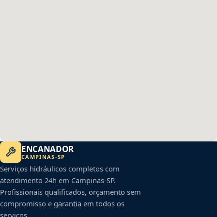
ENCANADOR
CAMPINAS
-
SP
Serviços hidráulicos completos com
atendimento 24h em
Campinas
-
SP
.
Profissionais qualificados, orçamento sem
compromisso e garantia em todos os
serviços.