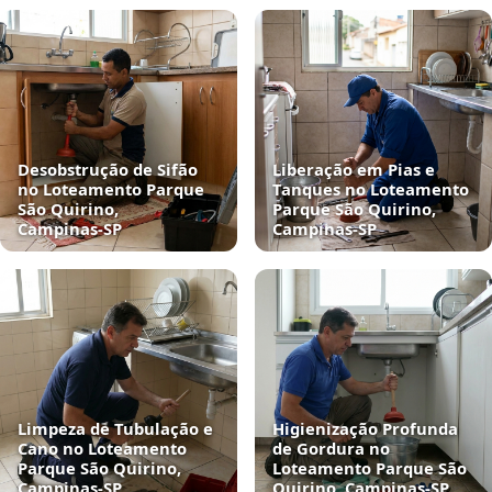
Desobstrução de Sifão
Liberação em Pias e
no Loteamento Parque
Tanques no Loteamento
São Quirino,
Parque São Quirino,
Campinas‑SP
Campinas‑SP
Limpeza de Tubulação e
Higienização Profunda
Cano no Loteamento
de Gordura no
Parque São Quirino,
Loteamento Parque São
Campinas‑SP
Quirino, Campinas‑SP