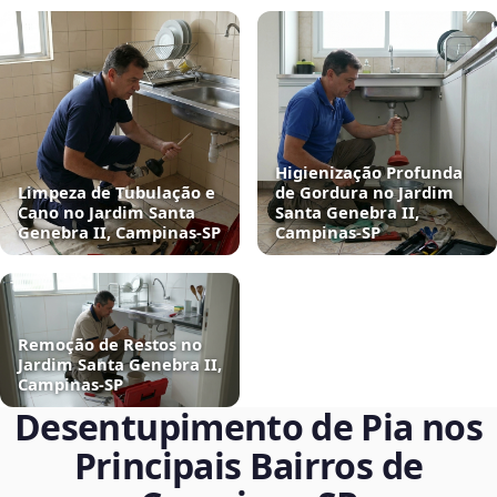
Higienização Profunda
Limpeza de Tubulação e
de Gordura no Jardim
Cano no Jardim Santa
Santa Genebra II,
Genebra II, Campinas‑SP
Campinas‑SP
Remoção de Restos no
Jardim Santa Genebra II,
Campinas‑SP
Desentupimento de Pia nos
Principais Bairros de