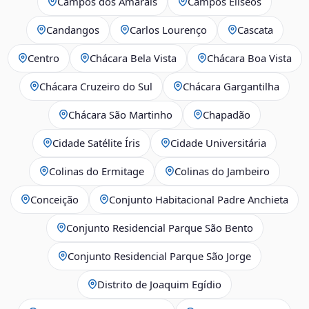
Campos dos Amarais
Campos Elíseos
Candangos
Carlos Lourenço
Cascata
Centro
Chácara Bela Vista
Chácara Boa Vista
Chácara Cruzeiro do Sul
Chácara Gargantilha
Chácara São Martinho
Chapadão
Cidade Satélite Íris
Cidade Universitária
Colinas do Ermitage
Colinas do Jambeiro
Conceição
Conjunto Habitacional Padre Anchieta
Conjunto Residencial Parque São Bento
Conjunto Residencial Parque São Jorge
Distrito de Joaquim Egídio