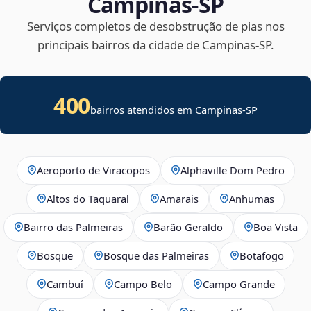
Campinas‑SP
Serviços completos de desobstrução de pias nos
principais bairros da cidade de Campinas‑SP.
400
bairros atendidos em Campinas-SP
Aeroporto de Viracopos
Alphaville Dom Pedro
Altos do Taquaral
Amarais
Anhumas
Bairro das Palmeiras
Barão Geraldo
Boa Vista
Bosque
Bosque das Palmeiras
Botafogo
Cambuí
Campo Belo
Campo Grande