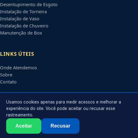
Desentupimento de Esgoto
Instalação de Torneira
Instalação de Vaso
Instalação de Chuveiro
Manutenção de Box
LINKS ÚTEIS
Onde Atendemos
Sobre
Contato
CONTATO
Usamos cookies apenas para medir acessos e melhorar a
experiência do site. Você pode aceitar ou recusar esse
rastreamento.
Atendimento em
Campinas
-
SP
e regiões parceiras
contato@encanadorescampinas.com.br
Aceitar
Recusar
©
2026
Encanador em
Campinas
-
SP
. Todos os direitos reservados.
Política de Privacidade
·
Termos de Uso
·
Sitemap