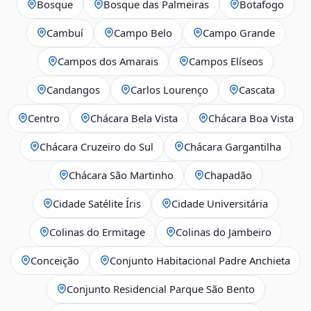
Bosque
Bosque das Palmeiras
Botafogo
Cambuí
Campo Belo
Campo Grande
Campos dos Amarais
Campos Elíseos
Candangos
Carlos Lourenço
Cascata
Centro
Chácara Bela Vista
Chácara Boa Vista
Chácara Cruzeiro do Sul
Chácara Gargantilha
Chácara São Martinho
Chapadão
Cidade Satélite Íris
Cidade Universitária
Colinas do Ermitage
Colinas do Jambeiro
Conceição
Conjunto Habitacional Padre Anchieta
Conjunto Residencial Parque São Bento