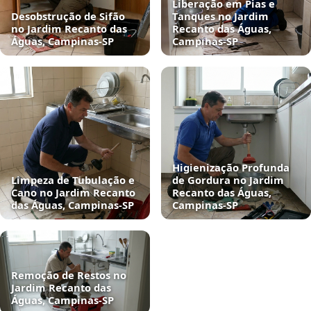
Liberação em Pias e
Desobstrução de Sifão
Tanques no Jardim
no Jardim Recanto das
Recanto das Águas,
Águas, Campinas‑SP
Campinas‑SP
Higienização Profunda
Limpeza de Tubulação e
de Gordura no Jardim
Cano no Jardim Recanto
Recanto das Águas,
das Águas, Campinas‑SP
Campinas‑SP
Remoção de Restos no
Jardim Recanto das
Águas, Campinas‑SP