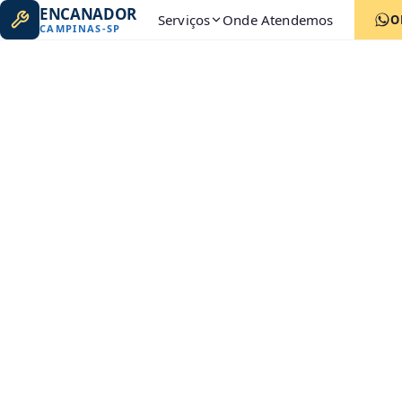
ENCANADOR
Serviços
Onde Atendemos
O
CAMPINAS
-
SP