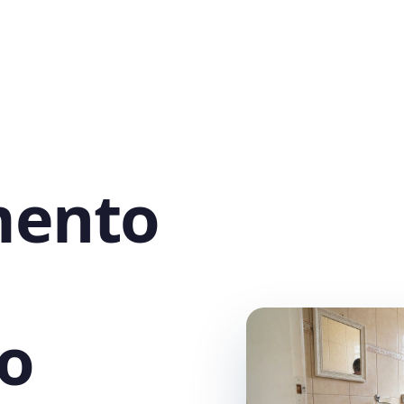
mento
to