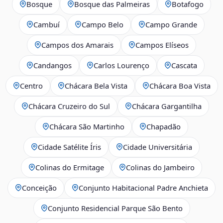
Bosque
Bosque das Palmeiras
Botafogo
Cambuí
Campo Belo
Campo Grande
Campos dos Amarais
Campos Elíseos
Candangos
Carlos Lourenço
Cascata
Centro
Chácara Bela Vista
Chácara Boa Vista
Chácara Cruzeiro do Sul
Chácara Gargantilha
Chácara São Martinho
Chapadão
Cidade Satélite Íris
Cidade Universitária
Colinas do Ermitage
Colinas do Jambeiro
Conceição
Conjunto Habitacional Padre Anchieta
Conjunto Residencial Parque São Bento