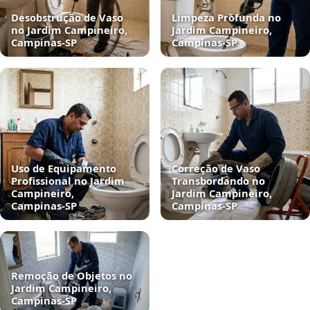
Desobstrução de Vaso
Limpeza Profunda no
no Jardim Campineiro,
Jardim Campineiro,
Campinas‑SP
Campinas‑SP
Uso de Equipamento
Correção de Vaso
Profissional no Jardim
Transbordando no
Campineiro,
Jardim Campineiro,
Campinas‑SP
Campinas‑SP
Remoção de Objetos no
Jardim Campineiro,
Campinas‑SP