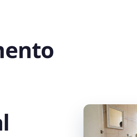
mento
l