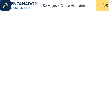
ENCANADOR
Serviços
Onde Atendemos
O
CAMPINAS
-
SP