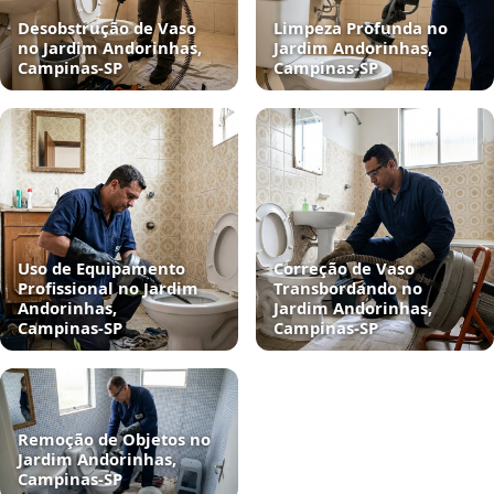
Desobstrução de Vaso
Limpeza Profunda no
no Jardim Andorinhas,
Jardim Andorinhas,
Campinas‑SP
Campinas‑SP
Uso de Equipamento
Correção de Vaso
Profissional no Jardim
Transbordando no
Andorinhas,
Jardim Andorinhas,
Campinas‑SP
Campinas‑SP
Remoção de Objetos no
Jardim Andorinhas,
Campinas‑SP