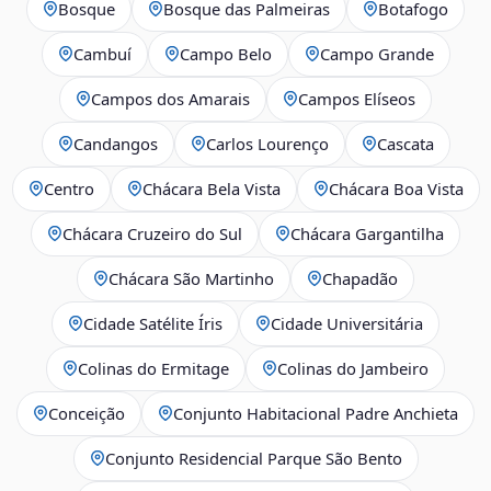
Bosque
Bosque das Palmeiras
Botafogo
Cambuí
Campo Belo
Campo Grande
Campos dos Amarais
Campos Elíseos
Candangos
Carlos Lourenço
Cascata
Centro
Chácara Bela Vista
Chácara Boa Vista
Chácara Cruzeiro do Sul
Chácara Gargantilha
Chácara São Martinho
Chapadão
Cidade Satélite Íris
Cidade Universitária
Colinas do Ermitage
Colinas do Jambeiro
Conceição
Conjunto Habitacional Padre Anchieta
Conjunto Residencial Parque São Bento