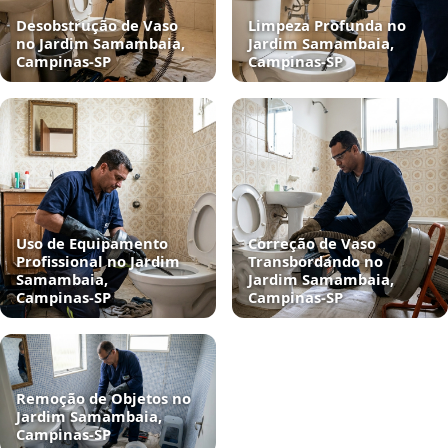
Desobstrução de Vaso
Limpeza Profunda no
no Jardim Samambaia,
Jardim Samambaia,
Campinas‑SP
Campinas‑SP
Uso de Equipamento
Correção de Vaso
Profissional no Jardim
Transbordando no
Samambaia,
Jardim Samambaia,
Campinas‑SP
Campinas‑SP
Remoção de Objetos no
Jardim Samambaia,
Campinas‑SP