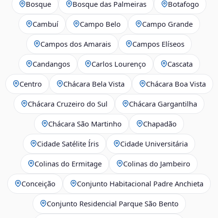
Bosque
Bosque das Palmeiras
Botafogo
Cambuí
Campo Belo
Campo Grande
Campos dos Amarais
Campos Elíseos
Candangos
Carlos Lourenço
Cascata
Centro
Chácara Bela Vista
Chácara Boa Vista
Chácara Cruzeiro do Sul
Chácara Gargantilha
Chácara São Martinho
Chapadão
Cidade Satélite Íris
Cidade Universitária
Colinas do Ermitage
Colinas do Jambeiro
Conceição
Conjunto Habitacional Padre Anchieta
Conjunto Residencial Parque São Bento