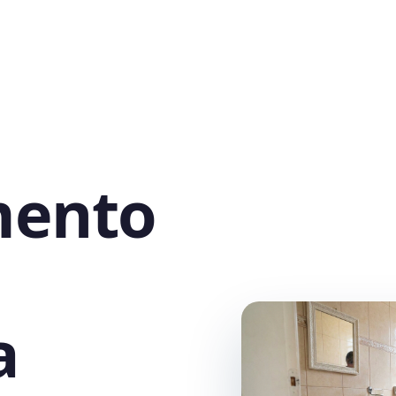
mento
a