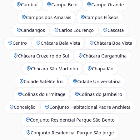
Cambuí
Campo Belo
Campo Grande
Campos dos Amarais
Campos Elíseos
Candangos
Carlos Lourenço
Cascata
Centro
Chácara Bela Vista
Chácara Boa Vista
Chácara Cruzeiro do Sul
Chácara Gargantilha
Chácara São Martinho
Chapadão
Cidade Satélite Íris
Cidade Universitária
Colinas do Ermitage
Colinas do Jambeiro
Conceição
Conjunto Habitacional Padre Anchieta
Conjunto Residencial Parque São Bento
Conjunto Residencial Parque São Jorge