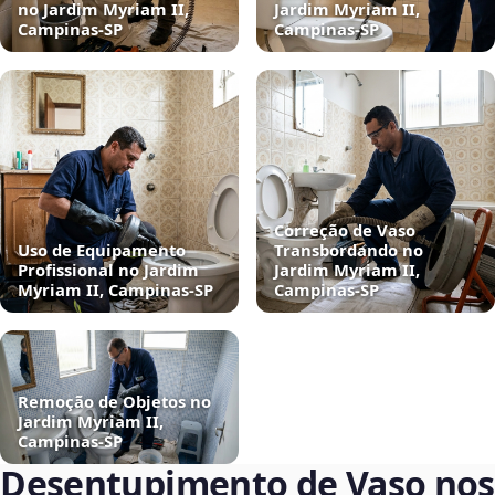
no Jardim Myriam II,
Jardim Myriam II,
Campinas‑SP
Campinas‑SP
Correção de Vaso
Uso de Equipamento
Transbordando no
Profissional no Jardim
Jardim Myriam II,
Myriam II, Campinas‑SP
Campinas‑SP
Remoção de Objetos no
Jardim Myriam II,
Campinas‑SP
Desentupimento de Vaso nos