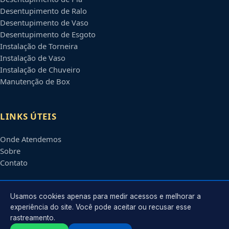
Desentupimento de Ralo
Desentupimento de Vaso
Desentupimento de Esgoto
Instalação de Torneira
Instalação de Vaso
Instalação de Chuveiro
Manutenção de Box
LINKS ÚTEIS
Onde Atendemos
Sobre
Contato
CONTATO
Usamos cookies apenas para medir acessos e melhorar a
experiência do site. Você pode aceitar ou recusar esse
rastreamento.
Atendimento em
Campinas
-
SP
e regiões parceiras