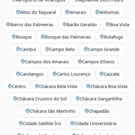
Altos do Taquaral
Amarais
Anhumas
Bairro das Palmeiras
Barão Geraldo
Boa Vista
Bosque
Bosque das Palmeiras
Botafogo
Cambuí
Campo Belo
Campo Grande
Campos dos Amarais
Campos Elíseos
Candangos
Carlos Lourenço
Cascata
Centro
Chácara Bela Vista
Chácara Boa Vista
Chácara Cruzeiro do Sul
Chácara Gargantilha
Chácara São Martinho
Chapadão
Cidade Satélite Íris
Cidade Universitária