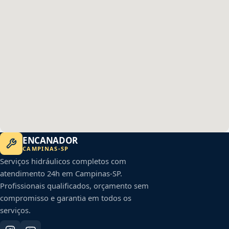
ENCANADOR
CAMPINAS
-
SP
Serviços hidráulicos completos com
atendimento 24h em
Campinas
-
SP
.
Profissionais qualificados, orçamento sem
compromisso e garantia em todos os
serviços.