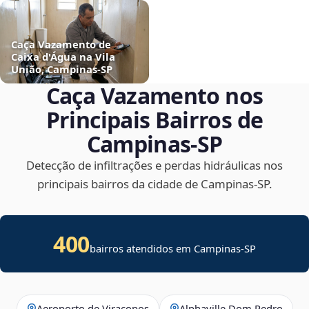
Caça Vazamento de
Caixa d'Água na Vila
União, Campinas‑SP
Caça Vazamento nos
Principais Bairros de
Campinas‑SP
Detecção de infiltrações e perdas hidráulicas nos
principais bairros da cidade de Campinas‑SP.
400
bairros atendidos em Campinas-SP
Aeroporto de Viracopos
Alphaville Dom Pedro