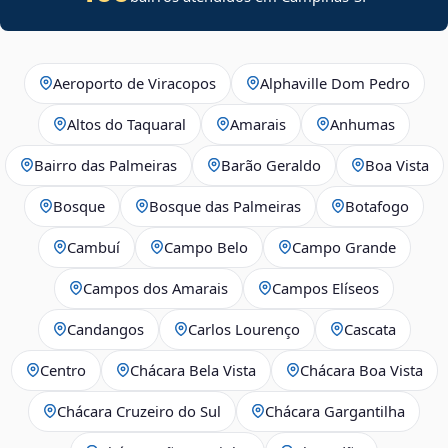
Aeroporto de Viracopos
Alphaville Dom Pedro
Altos do Taquaral
Amarais
Anhumas
Bairro das Palmeiras
Barão Geraldo
Boa Vista
Bosque
Bosque das Palmeiras
Botafogo
Cambuí
Campo Belo
Campo Grande
Campos dos Amarais
Campos Elíseos
Candangos
Carlos Lourenço
Cascata
Centro
Chácara Bela Vista
Chácara Boa Vista
Chácara Cruzeiro do Sul
Chácara Gargantilha