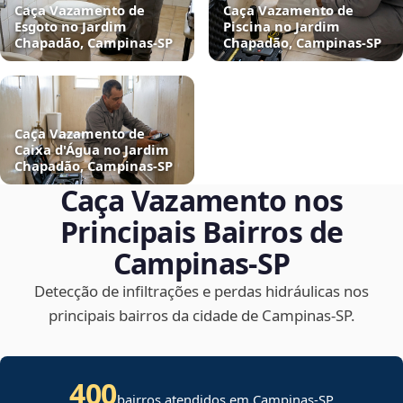
Caça Vazamento de
Caça Vazamento de
Esgoto no Jardim
Piscina no Jardim
Chapadão, Campinas‑SP
Chapadão, Campinas‑SP
Caça Vazamento de
Caixa d'Água no Jardim
Chapadão, Campinas‑SP
Caça Vazamento nos
Principais Bairros de
Campinas‑SP
Detecção de infiltrações e perdas hidráulicas nos
principais bairros da cidade de Campinas‑SP.
400
bairros atendidos em Campinas-SP