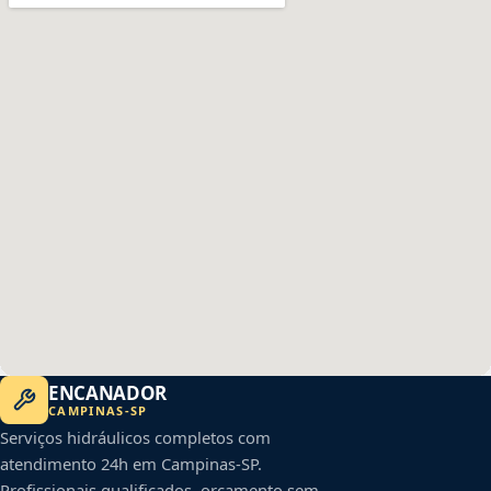
ENCANADOR
CAMPINAS
-
SP
Serviços hidráulicos completos com
atendimento 24h em
Campinas
-
SP
.
Profissionais qualificados, orçamento sem