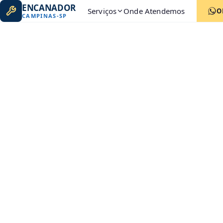
ENCANADOR
Serviços
Onde Atendemos
O
CAMPINAS
-
SP