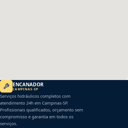
ENCANADOR
CAMPINAS
-
SP
Serviços hidráulicos completos com
atendimento 24h em
Campinas
-
SP
.
Profissionais qualificados, orçamento sem
compromisso e garantia em todos os
serviços.