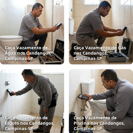
Caça Vazamento de
Caça Vazamento de Gás
Água nos Candangos,
nos Candangos,
Campinas‑SP
Campinas‑SP
Caça Vazamento de
Caça Vazamento de
Esgoto nos Candangos,
Piscina nos Candangos,
Campinas‑SP
Campinas‑SP