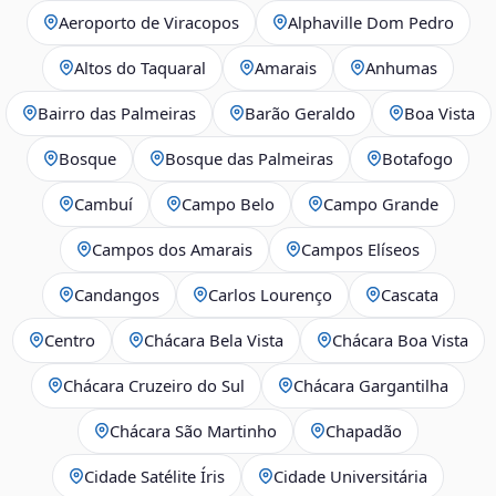
Aeroporto de Viracopos
Alphaville Dom Pedro
Altos do Taquaral
Amarais
Anhumas
Bairro das Palmeiras
Barão Geraldo
Boa Vista
Bosque
Bosque das Palmeiras
Botafogo
Cambuí
Campo Belo
Campo Grande
Campos dos Amarais
Campos Elíseos
Candangos
Carlos Lourenço
Cascata
Centro
Chácara Bela Vista
Chácara Boa Vista
Chácara Cruzeiro do Sul
Chácara Gargantilha
Chácara São Martinho
Chapadão
Cidade Satélite Íris
Cidade Universitária