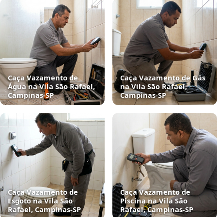
Caça Vazamento de
Caça Vazamento de Gás
Água na Vila São Rafael,
na Vila São Rafael,
Campinas‑SP
Campinas‑SP
Caça Vazamento de
Caça Vazamento de
Esgoto na Vila São
Piscina na Vila São
Rafael, Campinas‑SP
Rafael, Campinas‑SP