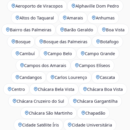
Aeroporto de Viracopos
Alphaville Dom Pedro
Altos do Taquaral
Amarais
Anhumas
Bairro das Palmeiras
Barão Geraldo
Boa Vista
Bosque
Bosque das Palmeiras
Botafogo
Cambuí
Campo Belo
Campo Grande
Campos dos Amarais
Campos Elíseos
Candangos
Carlos Lourenço
Cascata
Centro
Chácara Bela Vista
Chácara Boa Vista
Chácara Cruzeiro do Sul
Chácara Gargantilha
Chácara São Martinho
Chapadão
Cidade Satélite Íris
Cidade Universitária