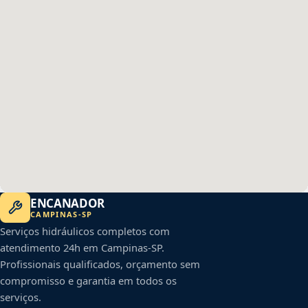
ENCANADOR
CAMPINAS
-
SP
Serviços hidráulicos completos com
atendimento 24h em
Campinas
-
SP
.
Profissionais qualificados, orçamento sem
compromisso e garantia em todos os
serviços.