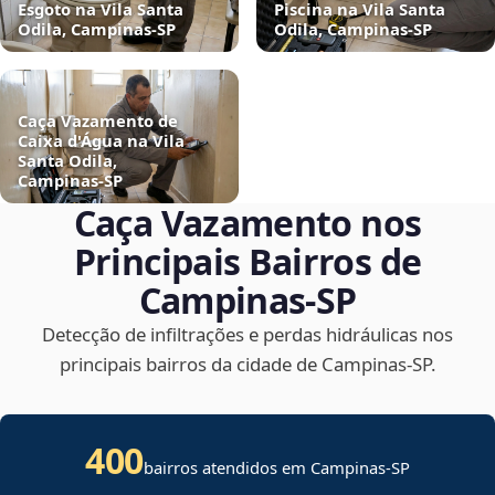
Esgoto na Vila Santa
Piscina na Vila Santa
Odila, Campinas‑SP
Odila, Campinas‑SP
Caça Vazamento de
Caixa d'Água na Vila
Santa Odila,
Campinas‑SP
Caça Vazamento nos
Principais Bairros de
Campinas‑SP
Detecção de infiltrações e perdas hidráulicas nos
principais bairros da cidade de Campinas‑SP.
400
bairros atendidos em Campinas-SP