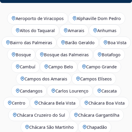
Aeroporto de Viracopos
Alphaville Dom Pedro
Altos do Taquaral
Amarais
Anhumas
Bairro das Palmeiras
Barão Geraldo
Boa Vista
Bosque
Bosque das Palmeiras
Botafogo
Cambuí
Campo Belo
Campo Grande
Campos dos Amarais
Campos Elíseos
Candangos
Carlos Lourenço
Cascata
Centro
Chácara Bela Vista
Chácara Boa Vista
Chácara Cruzeiro do Sul
Chácara Gargantilha
Chácara São Martinho
Chapadão