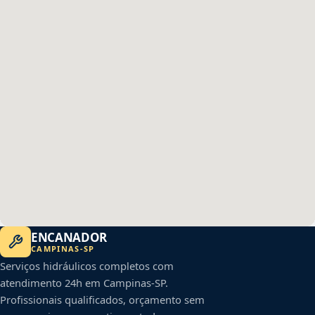
ENCANADOR
CAMPINAS
-
SP
Serviços hidráulicos completos com
atendimento 24h em
Campinas
-
SP
.
Profissionais qualificados, orçamento sem