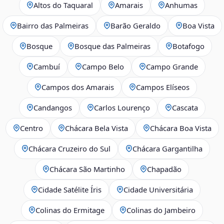
Altos do Taquaral
Amarais
Anhumas
Bairro das Palmeiras
Barão Geraldo
Boa Vista
Bosque
Bosque das Palmeiras
Botafogo
Cambuí
Campo Belo
Campo Grande
Campos dos Amarais
Campos Elíseos
Candangos
Carlos Lourenço
Cascata
Centro
Chácara Bela Vista
Chácara Boa Vista
Chácara Cruzeiro do Sul
Chácara Gargantilha
Chácara São Martinho
Chapadão
Cidade Satélite Íris
Cidade Universitária
Colinas do Ermitage
Colinas do Jambeiro