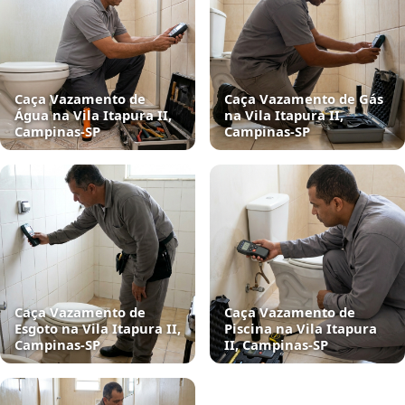
Caça Vazamento de
Caça Vazamento de Gás
Água na Vila Itapura II,
na Vila Itapura II,
Campinas‑SP
Campinas‑SP
Caça Vazamento de
Caça Vazamento de
Esgoto na Vila Itapura II,
Piscina na Vila Itapura
Campinas‑SP
II, Campinas‑SP