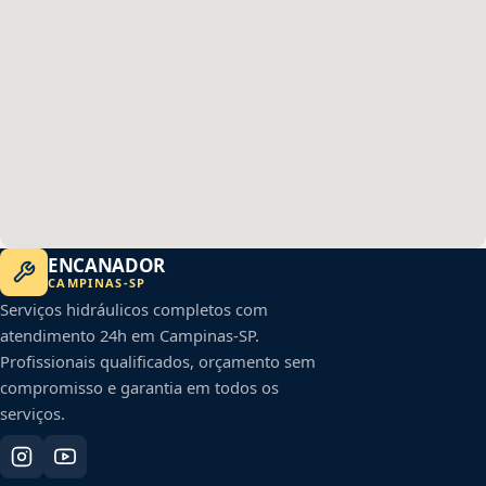
ENCANADOR
CAMPINAS
-
SP
Serviços hidráulicos completos com
atendimento 24h em
Campinas
-
SP
.
Profissionais qualificados, orçamento sem
compromisso e garantia em todos os
serviços.