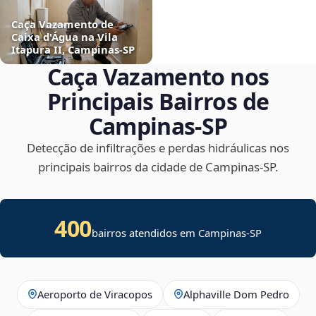
Caça Vazamento de
Caixa d'Água na Vila
Itapura II, Campinas‑SP
Caça Vazamento nos
Principais Bairros de
Campinas‑SP
Detecção de infiltrações e perdas hidráulicas nos
principais bairros da cidade de Campinas‑SP.
400
bairros atendidos em Campinas-SP
Aeroporto de Viracopos
Alphaville Dom Pedro